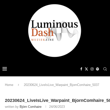
Home
20230624_LiveIsLive_Warpaint_BjornComhaire_5037
20230624_LiveIsLive_Warpaint_BjornComhaire_5
written by
Björn Comhaire
24/06/2023