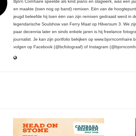
Björn Comhaire speelde als kind piano en slagwerk, was een jaar
en maakte (toen nog op band) remixen. Eén van de hoogtepunte
jeugd beleefde hij toen één van zijn remixen gedraaid werd in d
legendarische Soulshow van Ferry Maat op Hilversum 3. We zij
paar decennia later en sinds enkele jaren is hij freelance fotogr
journalist. Je kan zijn portfolio bekijken op www.bjorncomhaire.
volgen op Facebook (@bcfotograaf) of Instagram (@bjorncomh