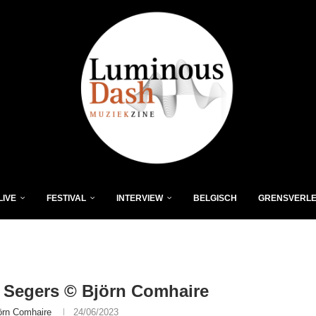
LIVE
FESTIVAL
INTERVIEW
BELGISCH
GRENSVERL
 Segers © Björn Comhaire
örn Comhaire
24/06/2023