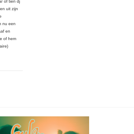
 of tien dj
n uit zijn
e
n nu een
aaf en
be of hem
aire)