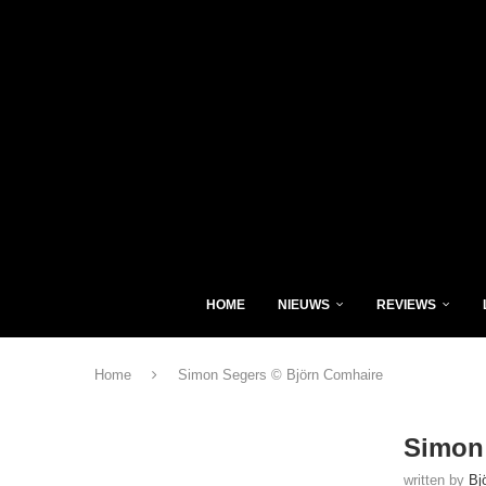
HOME
NIEUWS
REVIEWS
Home
Simon Segers © Björn Comhaire
Simon
written by
Bj