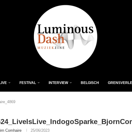
LIVE
FESTIVAL
INTERVIEW
BELGISCH
GRENSVERL
ire_4869
624_LiveIsLive_IndogoSparke_BjornCo
örn Comhaire
25/06/2023