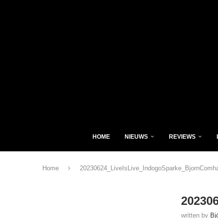
HOME
NIEUWS
REVIEWS
Home
20230624_LiveIsLive_IndogoSparke_BjornComha
20230
written by
Bj