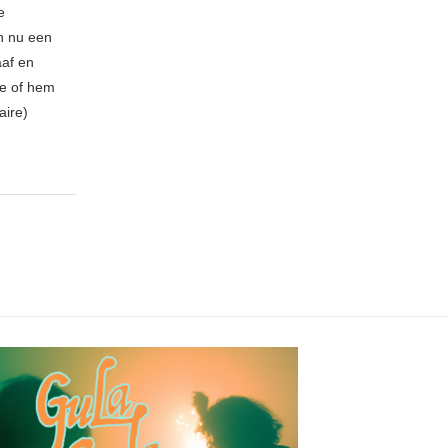
e
n nu een
aaf en
be of hem
aire)