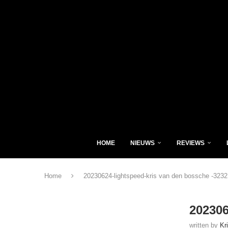
HOME
NIEUWS
REVIEWS
Home
20230624-lightspeed-kris van den bossche -3232
202306
written by
Kr