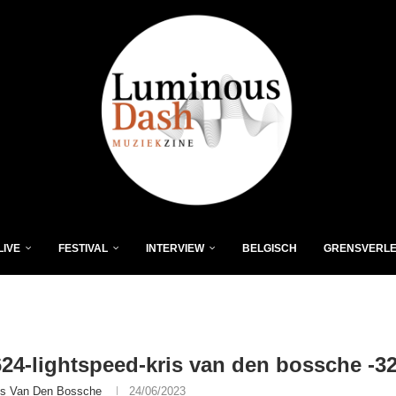
LIVE
FESTIVAL
INTERVIEW
BELGISCH
GRENSVERL
24-lightspeed-kris van den bossche -3
is Van Den Bossche
24/06/2023