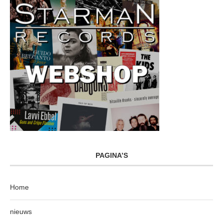
PAGINA’S
Home
nieuws