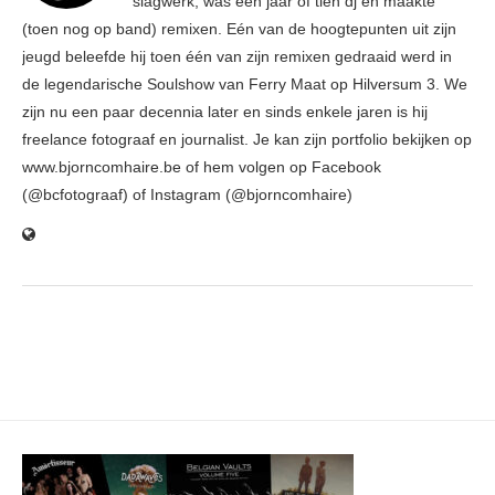
slagwerk, was een jaar of tien dj en maakte
(toen nog op band) remixen. Eén van de hoogtepunten uit zijn
jeugd beleefde hij toen één van zijn remixen gedraaid werd in
de legendarische Soulshow van Ferry Maat op Hilversum 3. We
zijn nu een paar decennia later en sinds enkele jaren is hij
freelance fotograaf en journalist. Je kan zijn portfolio bekijken op
www.bjorncomhaire.be of hem volgen op Facebook
(@bcfotograaf) of Instagram (@bjorncomhaire)