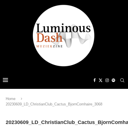
Home
20230609_LD_ChristianClub_Cactus_BjornComhaire_3068
20230609_LD_ChristianClub_Cactus_BjornComha