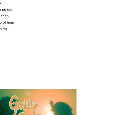
e
n nu een
aaf en
be of hem
aire)