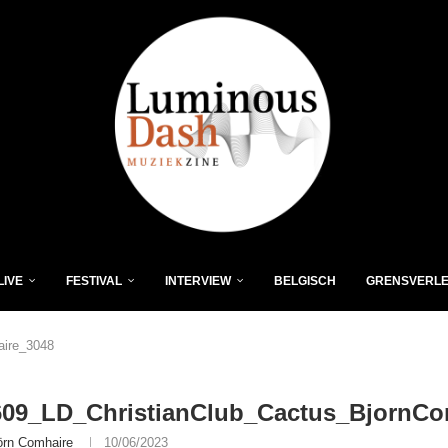
LIVE
FESTIVAL
INTERVIEW
BELGISCH
GRENSVERL
aire_3048
609_LD_ChristianClub_Cactus_BjornCo
örn Comhaire
10/06/2023