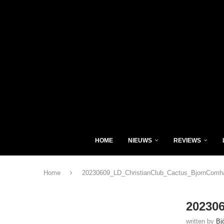
HOME
NIEUWS
REVIEWS
Home
20230609_LD_ChristianClub_Cactus_BjornComh
20230
written by
Bj