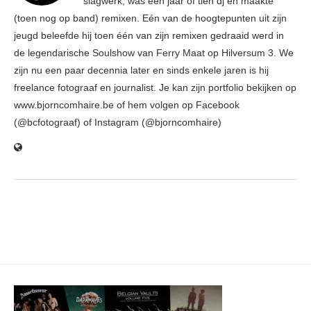
slagwerk, was een jaar of tien dj en maakte
(toen nog op band) remixen. Eén van de hoogtepunten uit zijn
jeugd beleefde hij toen één van zijn remixen gedraaid werd in
de legendarische Soulshow van Ferry Maat op Hilversum 3. We
zijn nu een paar decennia later en sinds enkele jaren is hij
freelance fotograaf en journalist. Je kan zijn portfolio bekijken op
www.bjorncomhaire.be of hem volgen op Facebook
(@bcfotograaf) of Instagram (@bjorncomhaire)