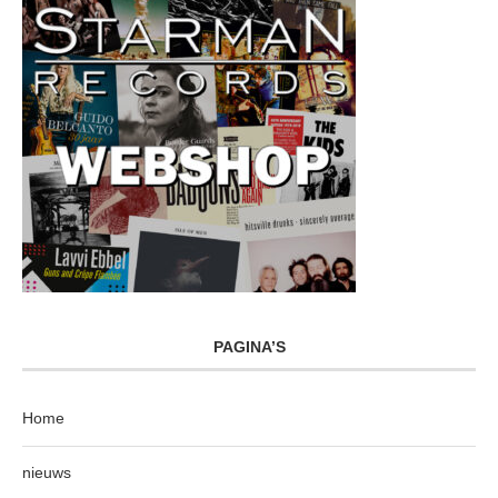
PAGINA’S
Home
nieuws