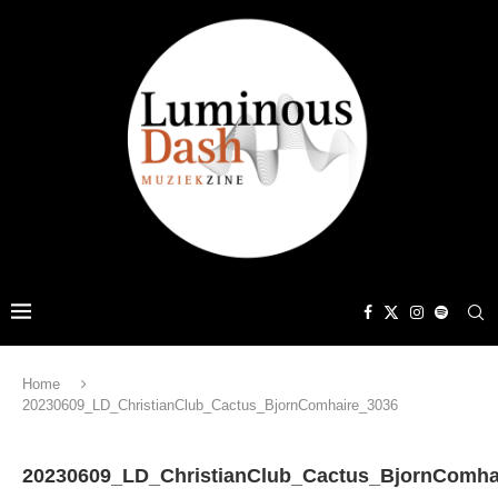
Home
20230609_LD_ChristianClub_Cactus_BjornComhaire_3036
20230609_LD_ChristianClub_Cactus_BjornComha