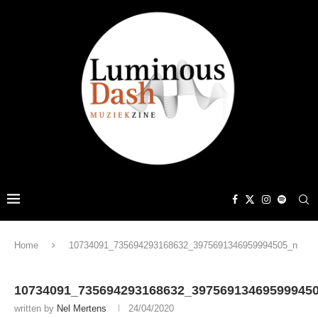
Home
10734091_735694293168632_3975691346959994505_n
10734091_735694293168632_39756913469599945
written by
Nel Mertens
24/04/2020