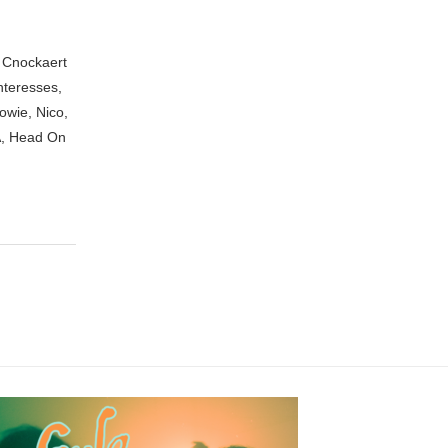
n Cnockaert
nteresses,
owie, Nico,
A, Head On