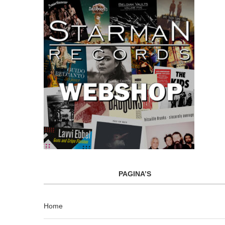
PAGINA’S
Home