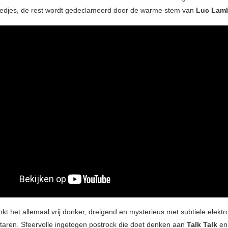
iedjes, de rest wordt gedeclameerd door de warme stem van
Luc Lamb
nkt het allemaal vrij donker, dreigend en mysterieus met subtiele elektr
gitaren. Sfeervolle ingetogen postrock die doet denken aan
Talk Talk
en 