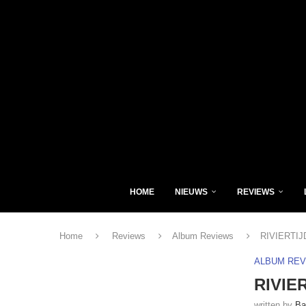
HOME
NIEUWS
REVIEWS
Home
Reviews
Album Reviews
RIVIERTIJD
ALBUM RE
RIVIER
written by
Ba