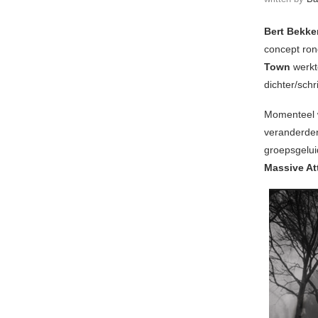
Bert Bekke
concept ron
Town
werkt
dichter/schr
Momenteel w
veranderde
groepsgelui
Massive A