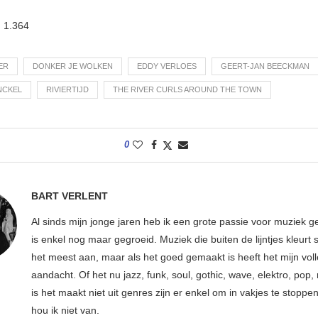
:
1.364
ER
DONKER JE WOLKEN
EDDY VERLOES
GEERT-JAN BEECKMAN
NCKEL
RIVIERTIJD
THE RIVER CURLS AROUND THE TOWN
0
BART VERLENT
Al sinds mijn jonge jaren heb ik een grote passie voor muziek g
is enkel nog maar gegroeid. Muziek die buiten de lijntjes kleurt 
het meest aan, maar als het goed gemaakt is heeft het mijn vol
aandacht. Of het nu jazz, funk, soul, gothic, wave, elektro, pop, 
is het maakt niet uit genres zijn er enkel om in vakjes te stoppe
hou ik niet van.