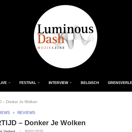
LIVE
FESTIVAL
INTERVIEW
BELGISCH
GRENSVERL
 – Donker Je Wolken
VIEWS
REVIEWS
TIJD – Donker Je Wolken
rt Verlent
30/01/2025