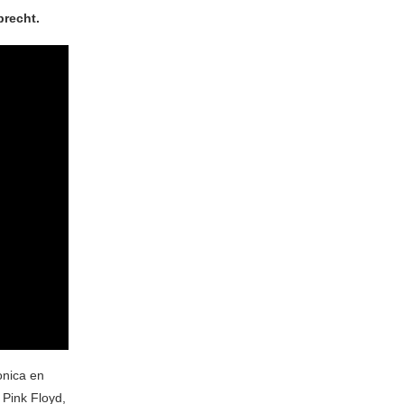
recht.
onica en
Pink Floyd,