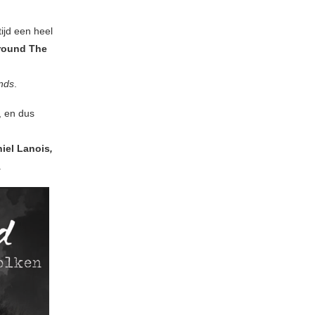
ijd een heel
Around The
nds
.
, en dus
niel Lanois
,
.