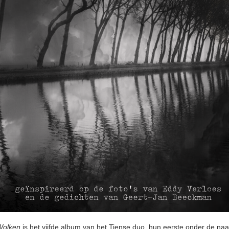
Wolken
is het vijfde album van het Tiense duo, hun eerste onder de naam