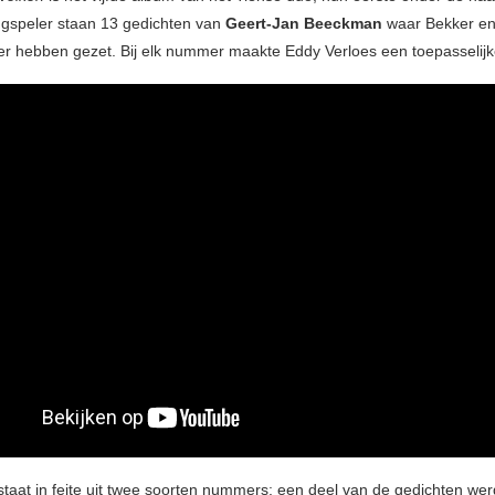
gspeler staan 13 gedichten van
Geert-Jan Beeckman
waar Bekker en
r hebben gezet. Bij elk nummer maakte Eddy Verloes een toepasselijke
staat in feite uit twee soorten nummers: een deel van de gedichten werd