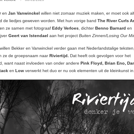
r
en
Jan Vanwinckel
willen niet zomaar muziek maken, er moet ook alt
d de liedjes geweven worden. Met hun vorige band
The River Curls 
en ze samen met fotograaf
Eddy Verloes
, dichter
Benno Barnard
en
ijver
Geert van Istendael
aan het project
Buiten Zinnen/Losing Our Mi
illen Bekker en Vanwinckel verder gaan met Nederlandstalige teksten
n ze de groepsnaam naar
Riviertijd.
Dat heeft ook gevolgen voor het
d, want naast invloeden van onder andere
Pink Floyd, Brian Eno, Da
ttack
en
Low
verwerkt het duo er nu ook elementen uit de kleinkunst in