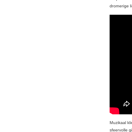
dromerige l
Muzikaal kli
sfeervolle 