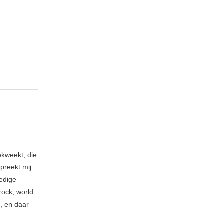
ekweekt, die
spreekt mij
ledige
rock, world
n, en daar