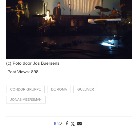
(c) Foto door Jos Buersens
Post Views:
898
CONDOR GRUPPE
DE ROMA
GULLIVER
JONAS MEERSMAN
0