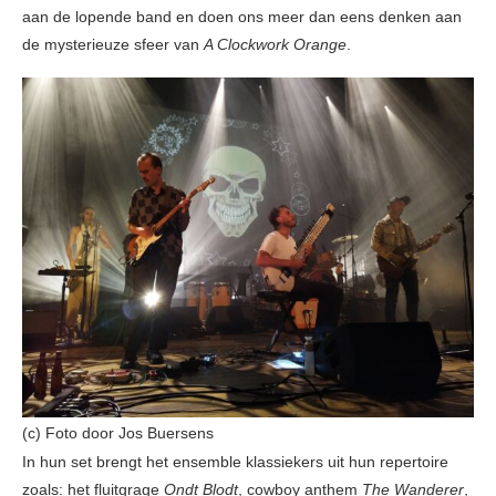
aan de lopende band en doen ons meer dan eens denken aan
de mysterieuze sfeer van
A Clockwork Orange
.
(c) Foto door Jos Buersens
In hun set brengt het ensemble klassiekers uit hun repertoire
zoals: het fluitgrage
Ondt Blodt
, cowboy anthem
The Wanderer
,