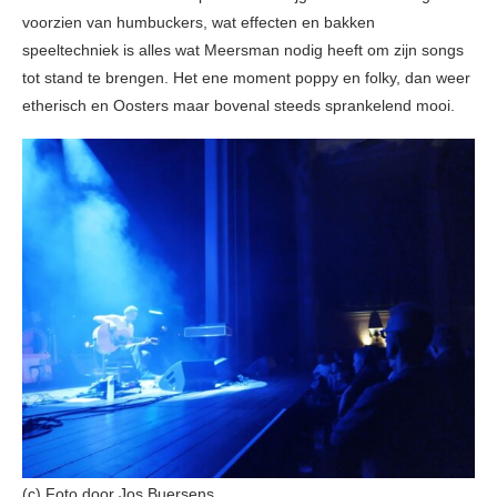
voorzien van humbuckers, wat effecten en bakken
speeltechniek is alles wat Meersman nodig heeft om zijn songs
tot stand te brengen. Het ene moment poppy en folky, dan weer
etherisch en Oosters maar bovenal steeds sprankelend mooi.
(c) Foto door Jos Buersens