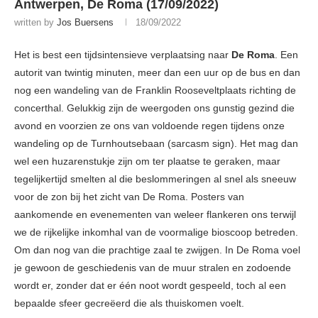
Antwerpen, De Roma (17/09/2022)
written by
Jos Buersens
18/09/2022
Het is best een tijdsintensieve verplaatsing naar
De Roma
. Een
autorit van twintig minuten, meer dan een uur op de bus en dan
nog een wandeling van de Franklin Rooseveltplaats richting de
concerthal. Gelukkig zijn de weergoden ons gunstig gezind die
avond en voorzien ze ons van voldoende regen tijdens onze
wandeling op de Turnhoutsebaan (sarcasm sign). Het mag dan
wel een huzarenstukje zijn om ter plaatse te geraken, maar
tegelijkertijd smelten al die beslommeringen al snel als sneeuw
voor de zon bij het zicht van De Roma. Posters van
aankomende en evenementen van weleer flankeren ons terwijl
we de rijkelijke inkomhal van de voormalige bioscoop betreden.
Om dan nog van die prachtige zaal te zwijgen. In De Roma voel
je gewoon de geschiedenis van de muur stralen en zodoende
wordt er, zonder dat er één noot wordt gespeeld, toch al een
bepaalde sfeer gecreëerd die als thuiskomen voelt.