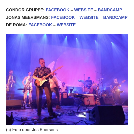
CONDOR GRUPPE:
FACEBOOK
–
WEBSITE
–
BANDCAMP
JONAS MEERSMANS:
FACEBOOK
–
WEBSITE
–
BANDCAMP
DE ROMA:
FACEBOOK
–
WEBSITE
(c) Foto door Jos Buersens