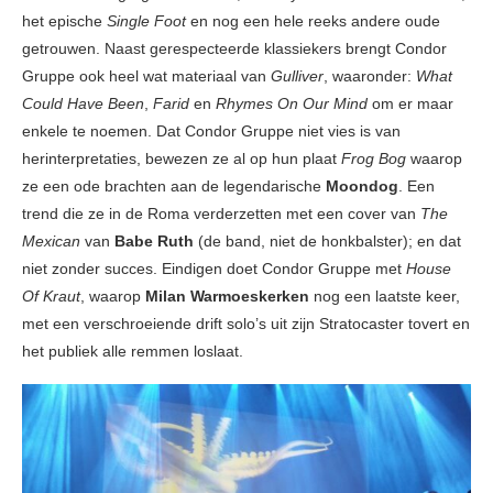
het epische
Single Foot
en nog een hele reeks andere oude
getrouwen. Naast gerespecteerde klassiekers brengt Condor
Gruppe ook heel wat materiaal van
Gulliver
, waaronder:
What
Could Have Been
,
Farid
en
Rhymes On Our Mind
om er maar
enkele te noemen. Dat Condor Gruppe niet vies is van
herinterpretaties, bewezen ze al op hun plaat
Frog Bog
waarop
ze een ode brachten aan de legendarische
Moondog
. Een
trend die ze in de Roma verderzetten met een cover van
The
Mexican
van
Babe Ruth
(de band, niet de honkbalster); en dat
niet zonder succes. Eindigen doet Condor Gruppe met
House
Of Kraut
, waarop
Milan Warmoeskerken
nog een laatste keer,
met een verschroeiende drift solo’s uit zijn Stratocaster tovert en
het publiek alle remmen loslaat.